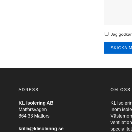
Jag godkä
ADRESS
OM OSS
KL Isolering AB
KL Isolerin
Matforsvägen
inom isole
864 33 Matfors
Västernor
ventilatio
krille@klisolering.se
specialitet