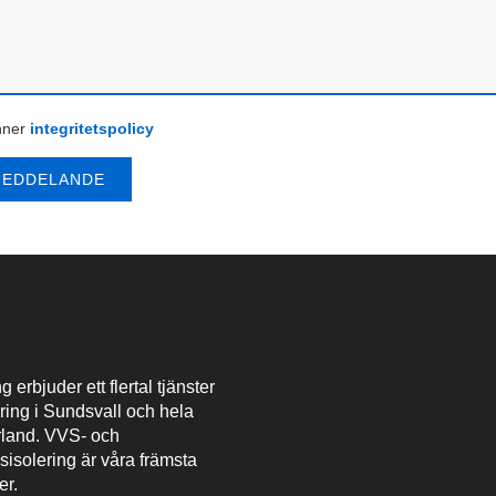
nner
integritetspolicy
g erbjuder ett flertal tjänster
ring i Sundsvall och hela
rland. VVS- och
nsisolering är våra främsta
er.